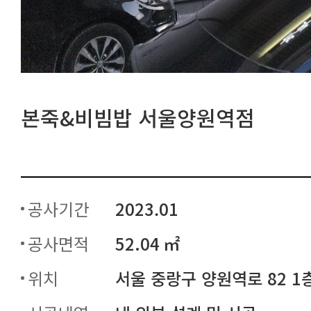
본죽&비빔밥 서울양원역점
공사기간
2023.01
공사면적
52.04 ㎡
위치
서울 중랑구 양원역로 82 1