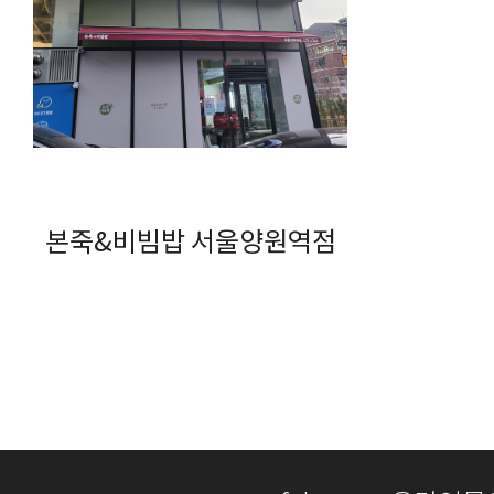
본죽&비빔밥 서울양원역점